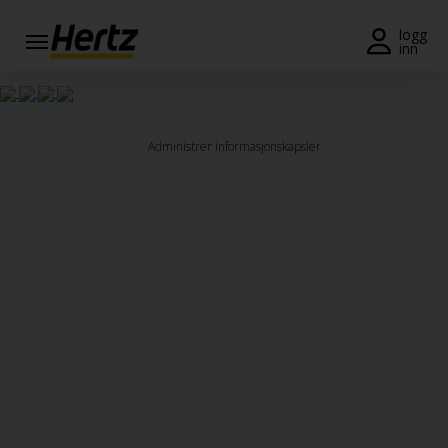
Meny
logg
inn
Reservasjon
Endre/
Administrer informasjonskapsler
kansellere
Lokasjoner
Spesialtilbud
Join /
Gold
Overview
NO/NO
Leiebil