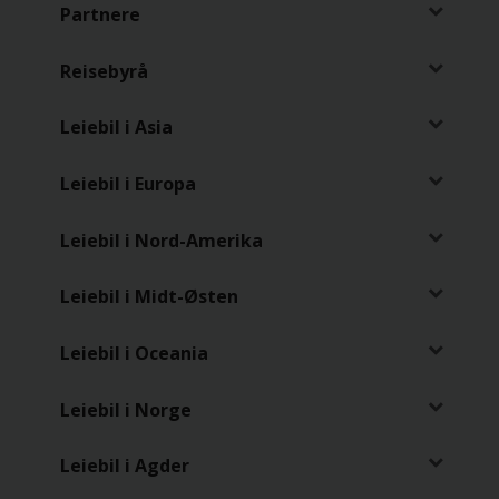
Partnere
Varebil
Reisebyrå
Steder
Leiebil i Asia
Spesialtilbud
Leiebil i Europa
Bedriftsavtale
Leiebil i Nord-Amerika
Produkter
Leiebil i Midt-Østen
Hjelp
Leiebil i Oceania
Leiebil i Norge
Hertz
Gold+
Leiebil i Agder