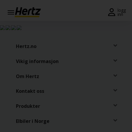
Meny
logg
inn
Reservasjon
Endre/
kansellere
Hertz.no
Lokasjoner
Vikig informasjon
Spesialtilbud
Om Hertz
Join /
Gold
Kontakt oss
Overview
Produkter
NO/NO
Elbiler i Norge
Leiebil