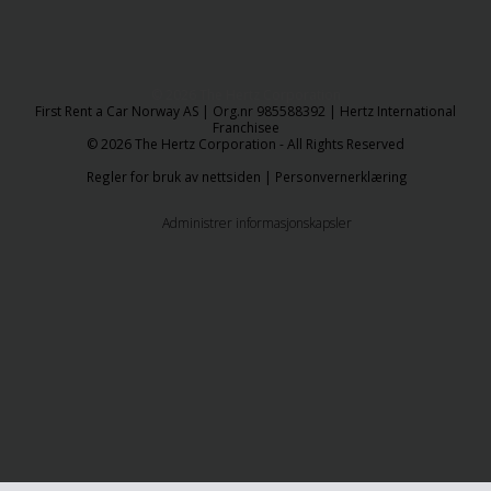
© 2026 The Hertz Corporation
​First Rent a Car Norway AS | Org.nr 985588392 | Hertz International
Franchisee
© 2026 The Hertz Corporation - All Rights Reserved
Regler for bruk av nettsiden
|
Personvernerklæring
Administrer informasjonskapsler