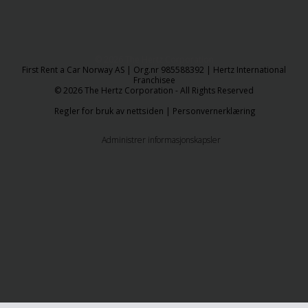
© 2026 The Hertz Corporation
​First Rent a Car Norway AS | Org.nr 985588392 | Hertz International
Franchisee
© 2026 The Hertz Corporation - All Rights Reserved
Regler for bruk av nettsiden
|
Personvernerklæring
Administrer informasjonskapsler