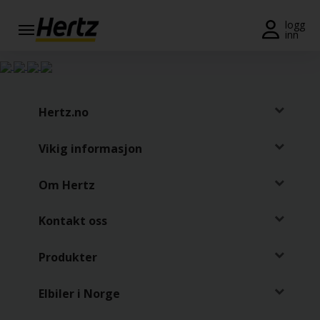
Meny
logg
inn
Reservasjon
Endre/
kansellere
Hertz.no
Lokasjoner
Vikig informasjon
Spesialtilbud
Om Hertz
Join /
Gold
Kontakt oss
Overview
Produkter
NO/NO
Elbiler i Norge
Leiebil