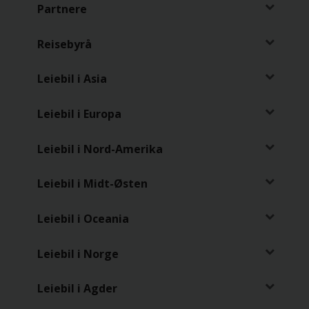
Partnere
Varebil
Reisebyrå
Steder
Leiebil i Asia
Spesialtilbud
Leiebil i Europa
Bedriftsavtale
Leiebil i Nord-Amerika
Produkter
Leiebil i Midt-Østen
Hjelp
Leiebil i Oceania
Leiebil i Norge
Hertz
Gold+
Leiebil i Agder