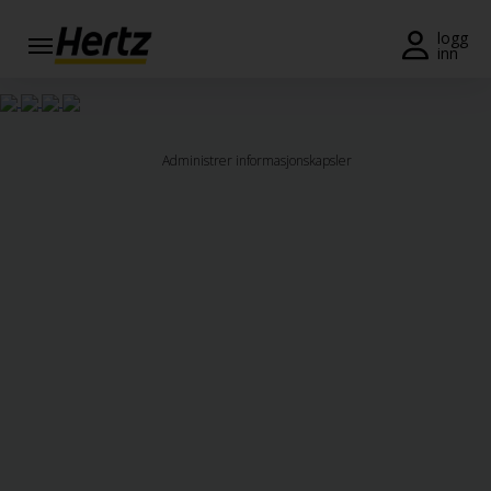
Meny
logg
inn
Reservasjon
Endre/
Administrer informasjonskapsler
kansellere
Lokasjoner
Spesialtilbud
Join /
Gold
Overview
NO/NO
Leiebil