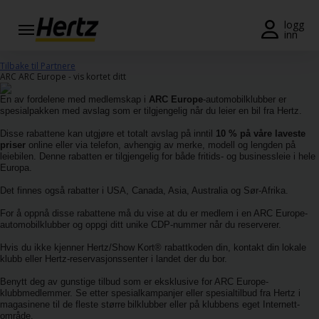
Meny
logg
inn
Reservasjon
Tilbake til Partnere
ARC ARC Europe - vis kortet ditt
Endre/
En av fordelene med medlemskap i
ARC Europe
-automobilklubber er
kansellere
spesialpakken med avslag som er tilgjengelig når du leier en bil fra Hertz.
Disse rabattene kan utgjøre et totalt avslag på inntil
10 % på våre laveste
Lokasjoner
priser
online eller via telefon, avhengig av merke, modell og lengden på
leiebilen. Denne rabatten er tilgjengelig for både fritids- og businessleie i hele
Europa.
Spesialtilbud
Det finnes også rabatter i USA, Canada, Asia, Australia og Sør-Afrika.
Join /
For å oppnå disse rabattene må du vise at du er medlem i en ARC Europe-
Gold
automobilklubber og oppgi ditt unike CDP-nummer når du reserverer.
Overview
Hvis du ikke kjenner Hertz/Show Kort® rabattkoden din, kontakt din lokale
klubb eller Hertz-reservasjonssenter i landet der du bor.
NO/NO
Benytt deg av gunstige tilbud som er eksklusive for ARC Europe-
klubbmedlemmer.
Se etter spesialkampanjer eller spesialtilbud fra Hertz i
magasinene til de fleste større
bilklubber eller på klubbens eget Internett-
Leiebil
område.