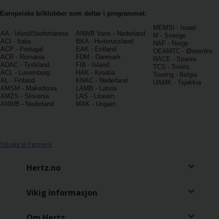
Europeiske bilklubber som deltar i programmet:
Varebil
MEMSI - Israel
AA - Irland/Storbritannia
ANWB Vans - Nederland
M - Sverige
ACI - Italia
BKA - Hviterussland
NAF - Norge
Steder
ACP - Portugal
EAK - Estland
OEAMTC - Østerrike
ACR - Romania
FDM - Danmark
RACE - Spania
ADAC - Tyskland
FIB - Island
TCS - Sveits
Spesialtilbud
ACL - Luxemburg
HAK - Kroatia
Touring - Belgia
AL - Finland
KNAC - Nederland
UAMK - Tsjekkia
AMSM - Makedonia
LAMB - Latvia
AMZS - Slovenia
LAS - Litauen
Bedriftsavtale
ANWB - Nederland
MAK - Ungarn
Produkter
Tilbake til Partnere
Hjelp
Hertz.no
Hertz
Gold+
Vikig informasjon
Om Hertz