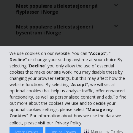
Mest populære utleiestasjoner på
flyplasser i Norge
Mest populære utleiestasjoner i
bysentrum i Norge
Toppsteder i Norge
We use cookies on our website. You can “
Accept
”, “
Decline
” or change your setting anytime at your choice.By
selecting “
Decline
” you only allow the use of essential
cookies that make our site work. You may disable these by
changing your browser settings, but this may affect how the
© 2026 The Hertz Corporation
website functions. By selecting “
Accept
”, we will set all
​First Rent a Car Norway AS | Org.nr 985588392 | Hertz International
Franchisee
optional cookies that help us analyse traffic, offer enhanced
© 2026 The Hertz Corporation - All Rights Reserved
functionality, as well as personalised content and ads.To find
out more about the cookies we use and to decide your
Regler for bruk av nettsiden
|
Personvernerklæring
optional cookies settings, please select “
Manage my
Cookies
”. For information about how we use the data we
Administrer informasjonskapsler
collect, please visit our
Privacy Policy.
Manage my Cookies
Accept Cookies
Decline Cookies