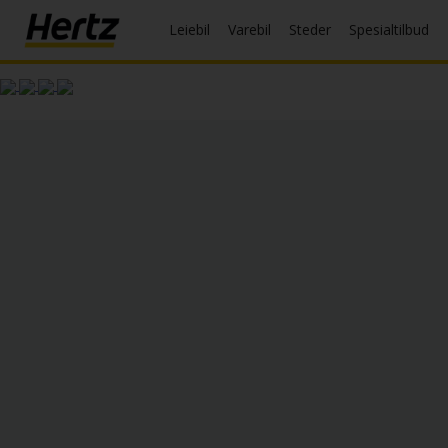
Leiebil
Varebil
Steder
Spesialtilbud
Meny
Reservasjon
Endre/
kansellere
Lokasjoner
Spesialtilbud
Join /
Gold
Overview
NO/NO
Leiebil