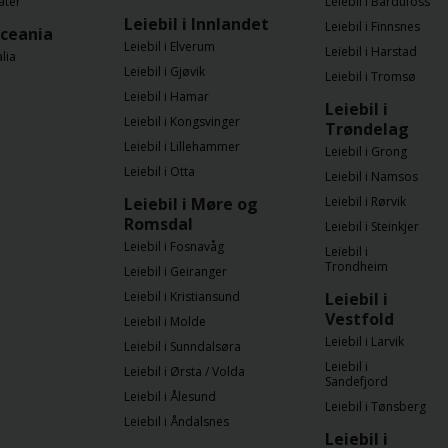
ater
Leiebil i Bardufoss
Leiebil i Innlandet
Leiebil i Finnsnes
Oceania
Leiebil i Elverum
Leiebil i Harstad
alia
Leiebil i Gjøvik
Leiebil i Tromsø
Leiebil i Hamar
Leiebil i
Leiebil i Kongsvinger
Trøndelag
Leiebil i Lillehammer
Leiebil i Grong
Leiebil i Otta
Leiebil i Namsos
Leiebil i Møre og
Leiebil i Rørvik
Romsdal
Leiebil i Steinkjer
Leiebil i Fosnavåg
Leiebil i
Trondheim
Leiebil i Geiranger
Leiebil i Kristiansund
Leiebil i
Vestfold
Leiebil i Molde
Leiebil i Larvik
Leiebil i Sunndalsøra
Leiebil i
Leiebil i Ørsta / Volda
Sandefjord
Leiebil i Ålesund
Leiebil i Tønsberg
Leiebil i Åndalsnes
Leiebil i