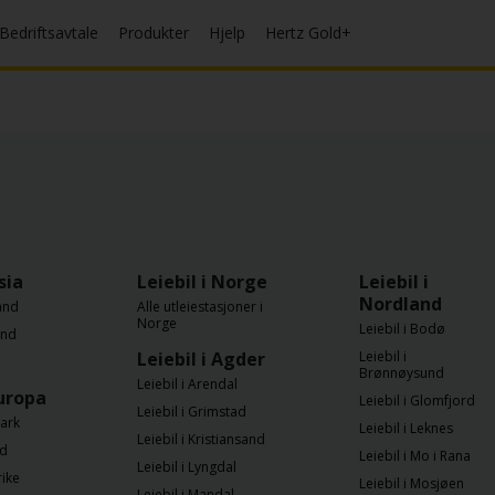
Bedriftsavtale
Produkter
Hjelp
Hertz Gold+
sia
Leiebil i Norge
Leiebil i
Nordland
land
Alle utleiestasjoner i
Norge
Leiebil i Bodø
and
Leiebil i Agder
Leiebil i
Brønnøysund
Leiebil i Arendal
Europa
Leiebil i Glomfjord
Leiebil i Grimstad
mark
Leiebil i Leknes
Leiebil i Kristiansand
nd
Leiebil i Mo i Rana
Leiebil i Lyngdal
rike
Leiebil i Mosjøen
Leiebil i Mandal