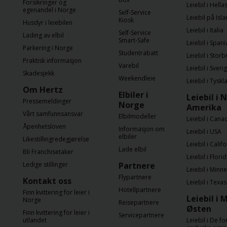
Forsikringer og
Leiebil i Hella
egenandel i Norge
Self-Service
Leiebil på Isl
Varebil
Kiosk
Husdyr i leiebilen
Leiebil i Italia
Self-Service
Lading av elbil
Smart-Safe
Leiebil i Spani
Steder
Parkering i Norge
Studentrabatt
Leiebil i Storb
Praktisk informasjon
Varebil
Leiebil i Sveri
Skadesjekk
Spesialtilbud
Weekendleie
Leiebil i Tyskl
Om Hertz
Elbiler i
Leiebil i 
Pressemeldinger
Bedriftsavtale
Norge
Amerika
Vårt samfunnsansvar
Elbilmodeller
Leiebil i Cana
Åpenhetsloven
Informasjon om
Produkter
Leiebil i USA
elbiler
Likestillingredegjørelse
Leiebil i Calif
Lade elbil
Bli Franchisetaker
Leiebil i Flori
Hjelp
Ledige stillinger
Partnere
Leiebil i Minn
Flypartnere
Kontakt oss
Leiebil i Texas
Hertz
Hotellpartnere
Finn kvittering for leier i
Gold+
Leiebil i 
Norge
Reisepartnere
Østen
Finn kvittering for leier i
Servicepartnere
utlandet
Leiebil i De f