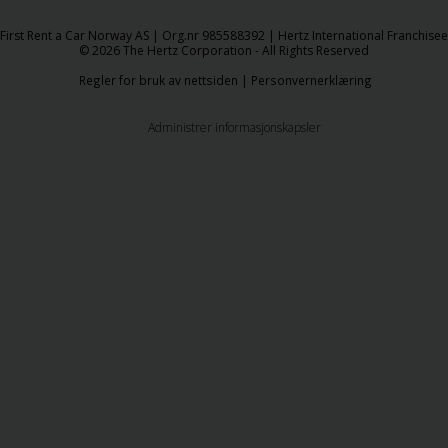
​First Rent a Car Norway AS | Org.nr 985588392 | Hertz International Franchisee
© 2026 The Hertz Corporation - All Rights Reserved
Regler for bruk av nettsiden
|
Personvernerklæring
Administrer informasjonskapsler