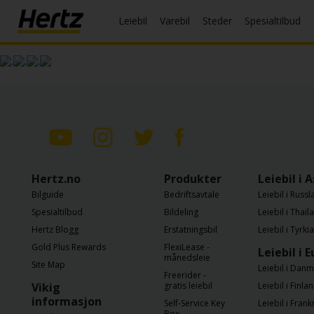
Leiebil
Varebil
Steder
Spesialtilbud
Meny
Reservasjon
Endre/
kansellere
Lokasjoner
Spesialtilbud
Hertz.no
Produkter
Leiebil i A
Bilguide
Bedriftsavtale
Leiebil i Russ
Join /
Spesialtilbud
Bildeling
Leiebil i Thail
Gold
Overview
Hertz Blogg
Erstatningsbil
Leiebil i Tyrkia
Gold Plus Rewards
FlexiLease -
Leiebil i 
månedsleie
NO/NO
Site Map
Leiebil i Dan
Freerider -
Vikig
gratis leiebil
Leiebil i Finla
informasjon
Leiebil
Self-Service Key
Leiebil i Frank
Box