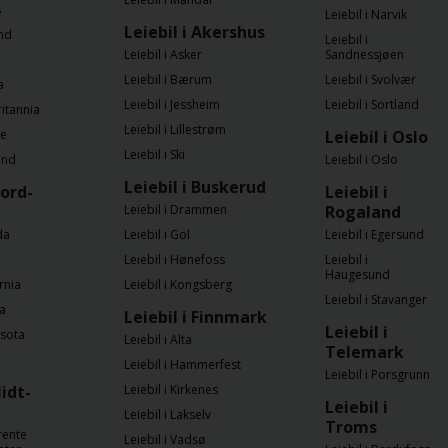
s
Leiebil i Narvik
Leiebil i Akershus
and
Leiebil i
Leiebil i Asker
Sandnessjøen
Leiebil i Bærum
Leiebil i Svolvær
a
Leiebil i Jessheim
Leiebil i Sortland
ritannia
Leiebil i Lillestrøm
ge
Leiebil i Oslo
Leiebil i Ski
and
Leiebil i Oslo
Leiebil i Buskerud
Nord-
Leiebil i
Leiebil i Drammen
Rogaland
da
Leiebil i Gol
Leiebil i Egersund
Leiebil i Hønefoss
Leiebil i
Haugesund
ornia
Leiebil i Kongsberg
Leiebil i Stavanger
da
Leiebil i Finnmark
Leiebil i
esota
Leiebil i Alta
Telemark
Leiebil i Hammerfest
Leiebil i Porsgrunn
Midt-
Leiebil i Kirkenes
Leiebil i
Leiebil i Lakselv
Troms
orente
Leiebil i Vadsø