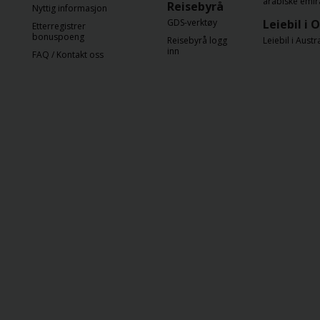
arabiske emir
Reisebyrå
Nyttig informasjon
GDS-verktøy
Leiebil i 
Etterregistrer
bonuspoeng
Reisebyrå logg
Leiebil i Austr
inn
FAQ / Kontakt oss