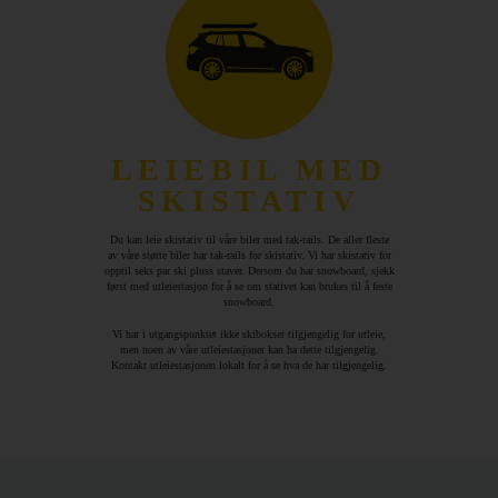
LEIEBIL MED
SKISTATIV
Du kan leie skistativ til våre biler med tak-rails. De aller fleste
av våre større biler har tak-rails for skistativ. Vi har skistativ for
opptil seks par ski pluss staver. Dersom du har snowboard, sjekk
først med utleiestasjon for å se om stativet kan brukes til å feste
snowboard.
Vi har i utgangspunktet ikke skibokser tilgjengelig for utleie,
men noen av våre utleiestasjoner kan ha dette tilgjengelig.
Kontakt utleiestasjonen lokalt for å se hva de har tilgjengelig.