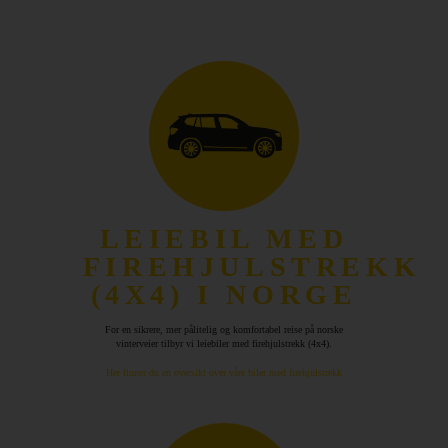
Varebil
Steder
Spesialtilbud
Bedriftsavtale
LEIEBIL MED
Produkter
FIREHJULSTREKK
(4X4) I NORGE
Hjelp
For en sikrere, mer pålitelig og komfortabel reise på norske
vinterveier tilbyr vi leiebiler med firehjulstrekk (4x4).
Hertz
Her finner du en oversikt over våre biler med firehjulstrekk
Gold+