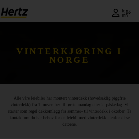
Meny
logg
inn
Reservasjon
Endre/
kansellere
VINTERKJØRING I
NORGE
Lokasjoner
Spesialtilbud
Join /
Gold
Alle våre leiebiler har montert vinterdekk (hovedsaklig piggfrie
Overview
vinterdekk) fra 1. november til første mandag etter 2. påskedag. Vi
starter som regel dekkomlegg fra sommer- til vinterdekk i oktober. Ta
NO/NO
kontakt om du har behov for en leiebil med vinterdekk utenfor disse
datoene.
Leiebil