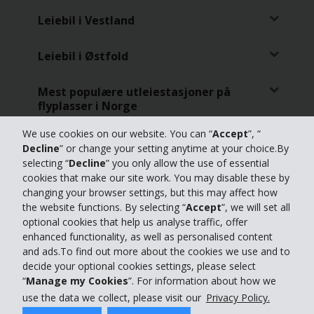
Leiebil i Vestland
Leiebil i Østfold
Mest populære utleiestasjoner på
flyplasser i Norge
We use cookies on our website. You can “
Accept
”, “
Mest populære utleiestasjoner i
Decline
” or change your setting anytime at your choice.By
bysentrum i Norge
selecting “
Decline
” you only allow the use of essential
cookies that make our site work. You may disable these by
Toppsteder i Norge
changing your browser settings, but this may affect how
the website functions. By selecting “
Accept
”, we will set all
optional cookies that help us analyse traffic, offer
enhanced functionality, as well as personalised content
and ads.To find out more about the cookies we use and to
decide your optional cookies settings, please select
© 2026 The Hertz Corporation
​First Rent a Car Norway AS | Org.nr 985588392 | Hertz International
“
Manage my Cookies
”. For information about how we
Franchisee
use the data we collect, please visit our
Privacy Policy.
© 2026 The Hertz Corporation - All Rights Reserved