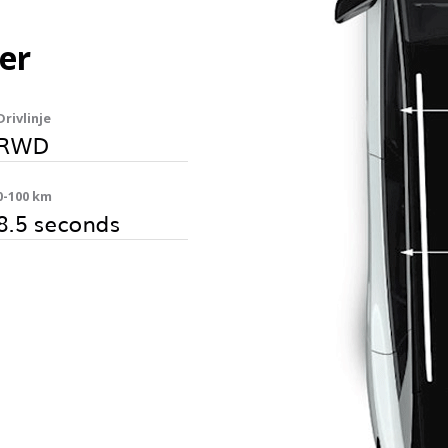
er
Drivlinje
RWD
0-100 km
8.5 seconds