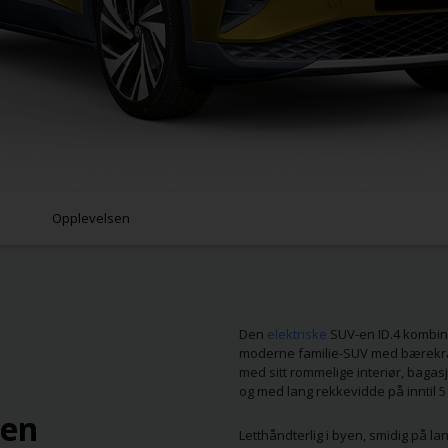
Opplevelsen
Den
elektriske
SUV-en ID.4 kombiner
moderne familie-SUV med bærekrafti
med sitt rommelige interiør, bagas
og med lang rekkevidde på inntil 5
gen
Letthåndterlig i byen, smidig på 