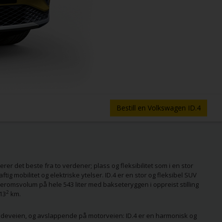
Bestill en Volkswagen ID.4
er det beste fra to verdener; plass og fleksibilitet som i en stor
g mobilitet og elektriske ytelser. ID.4 er en stor og fleksibel SUV
jeromsvolum på hele 543 liter med bakseteryggen i oppreist stilling
2
13
km.
landeveien, og avslappende på motorveien: ID.4 er en harmonisk og