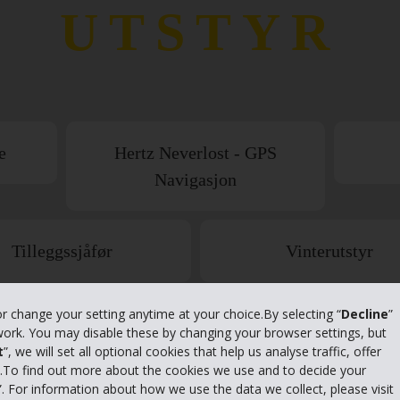
UTSTYR
e
Hertz Neverlost - GPS
Navigasjon
Tilleggssjåfør
Vinterutstyr
or change your setting anytime at your choice.By selecting “
Decline
”
 work. You may disable these by changing your browser settings, but
t
”, we will set all optional cookies that help us analyse traffic, offer
s.To find out more about the cookies we use and to decide your
”. For information about how we use the data we collect, please visit