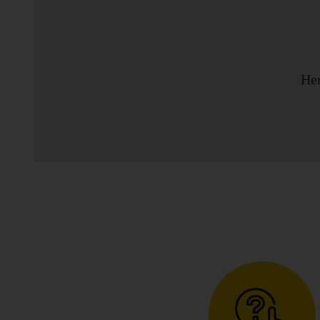
Varebil
Steder
Her
Spesialtilbud
Bedriftsavtale
Produkter
Hjelp
Hertz
Gold+