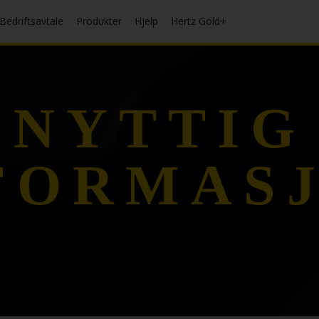
Bedriftsavtale
Produkter
Hjelp
Hertz Gold+
NYTTIG
FORMAS