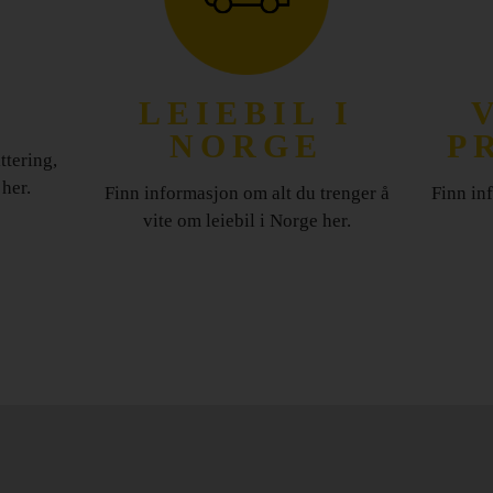
LEIEBIL I
NORGE
P
ttering,
her.
Finn informasjon om alt du trenger å
Finn in
vite om leiebil i Norge her.