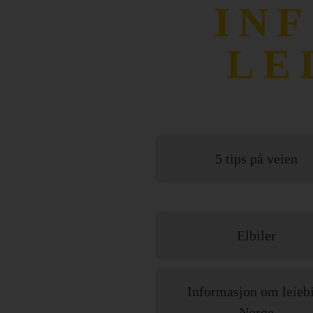
IN
LE
5 tips på veien
Elbiler
Informasjon om leiebi
Norge