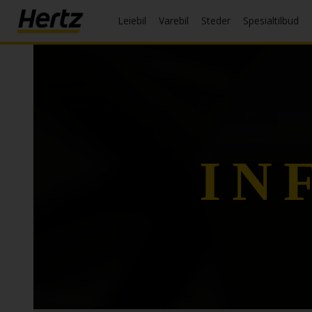
Leiebil
Varebil
Steder
Spesialtilbud
Meny
Reservasjon
Endre/
kansellere
Lokasjoner
IN
Spesialtilbud
Join /
Gold
Overview
NO/NO
Leiebil