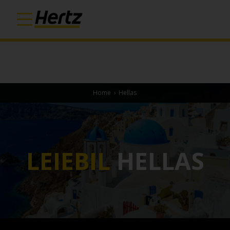
Home
›
Hellas
LEIEBIL
HELLAS