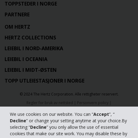
TOPPSTEDER I NORGE
PARTNERE
OM HERTZ
HERTZ COLLECTIONS
LEIEBIL I NORD-AMERIKA
LEIEBIL I OCEANIA
LEIEBIL I MIDT-ØSTEN
TOPP UTLEIESTASJONER I NORGE
© 2024 The Hertz Corporation. Alle rettigheter reservert.
Regler for bruk av nettsted
|
Personvern policy
|
Innstillinger for Cookies
We use cookies on our website. You can “
Accept
”, “
Decline
” or change your setting anytime at your choice.By
selecting “
Decline
” you only allow the use of essential
cookies that make our site work. You may disable these by