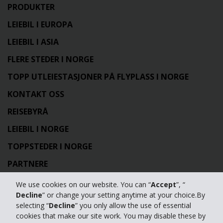
PRODUKTER
LEIEBIL I EUROPA
LEIEBIL I ASIA
FLERE STEDER I NORGE
TOPP UTLEIESTASJONER PÅ FLYPLASS I NORGE
KONTAKT OSS
REISEBYRÅ
LEIEBIL I NORGE
TOPPSTEDER I NORGE
PARTNERE
OM HERTZ
We use cookies on our website. You can “
Accept
”, “
Decline
” or change your setting anytime at your choice.By
HERTZ COLLECTIONS
selecting “
Decline
” you only allow the use of essential
cookies that make our site work. You may disable these by
LEIEBIL I NORD-AMERIKA