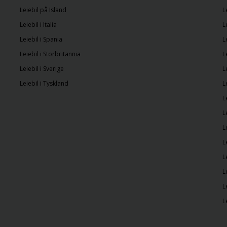
Leiebil på Island
L
Leiebil i Italia
L
Leiebil i Spania
L
Leiebil i Storbritannia
L
Leiebil i Sverige
L
Leiebil i Tyskland
L
L
L
L
L
L
L
L
L