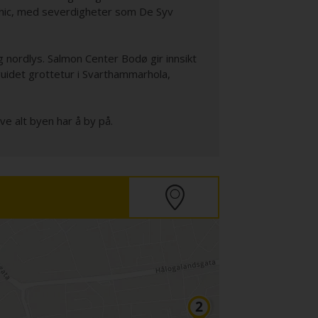
aphic, med severdigheter som De Syv
g nordlys. Salmon Center Bodø gir innsikt
guidet grottetur i Svarthammarhola,
eve alt byen har å by på.