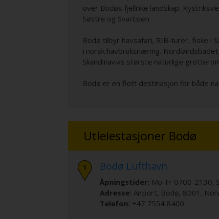
over Bodøs fjellrike landskap. Kystriks
Søstre og Svartisen
Bodø tilbyr havsafari, RIB-turer, fiske 
i norsk havbruksnæring. Nordlandsbadet l
Skandinavias største naturlige grottero
Bodø er en flott destinasjon for både natu
Utleiestasjoner Bodø
Bodø Lufthavn
Åpningstider:
Mo-Fr 0700-2130, 
Adresse:
Airport
,
Bodø
,
8001
,
Nor
Telefon:
+47 7554 8400