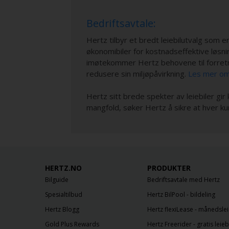
Bedriftsavtale:
Hertz tilbyr et bredt leiebilutvalg som e
økonomibiler for kostnadseffektive løsni
imøtekommer Hertz behovene til forretnin
redusere sin miljøpåvirkning.
Les mer om 
Hertz sitt brede spekter av leiebiler gi
mangfold, søker Hertz å sikre at hver kund
HERTZ.NO
PRODUKTER
Bilguide
Bedriftsavtale med Hertz
Spesialtilbud
Hertz BilPool - bildeling
Hertz Blogg
Hertz flexiLease - månedslei
Gold Plus Rewards
Hertz Freerider - gratis leieb