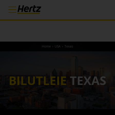
Home
›
USA
›
Texas
BILUTLEIE
TEXAS