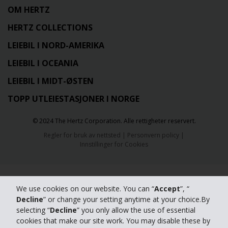
OM HERTZ
HERTZ COLLECTIONS
LEIEBIL I NORD-AMERIKA
LEIEBIL I OCEANIA
LEIEBIL I MIDT-ØSTEN
TOPP UTLEIESTASJONER I NORGE
© 2024 The Hertz Corporation. Alle rettigheter reservert.
Regler for bruk av nettsted
|
Personvern policy
|
Innstillinger for Cookies
We use cookies on our website. You can “
Accept
”, “
Decline
” or change your setting anytime at your choice.By
selecting “
Decline
” you only allow the use of essential
cookies that make our site work. You may disable these by