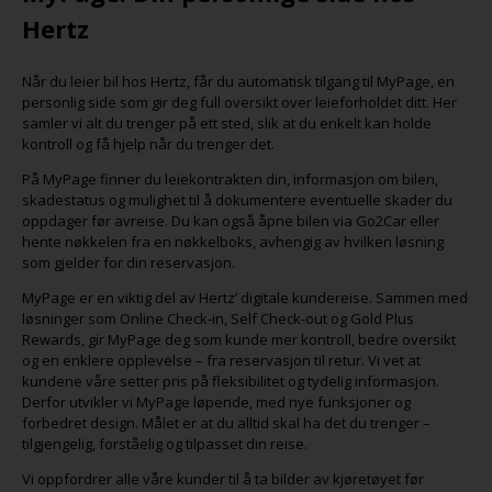
Hertz
Når du leier bil hos Hertz, får du automatisk tilgang til MyPage, en
personlig side som gir deg full oversikt over leieforholdet ditt. Her
samler vi alt du trenger på ett sted, slik at du enkelt kan holde
kontroll og få hjelp når du trenger det.
På MyPage finner du leiekontrakten din, informasjon om bilen,
skadestatus og mulighet til å dokumentere eventuelle skader du
oppdager før avreise. Du kan også åpne bilen via Go2Car eller
hente nøkkelen fra en nøkkelboks, avhengig av hvilken løsning
som gjelder for din reservasjon.
MyPage er en viktig del av Hertz’ digitale kundereise. Sammen med
løsninger som Online Check-in, Self Check-out og Gold Plus
Rewards, gir MyPage deg som kunde mer kontroll, bedre oversikt
og en enklere opplevelse – fra reservasjon til retur. Vi vet at
kundene våre setter pris på fleksibilitet og tydelig informasjon.
Derfor utvikler vi MyPage løpende, med nye funksjoner og
forbedret design. Målet er at du alltid skal ha det du trenger –
tilgjengelig, forståelig og tilpasset din reise.
Vi oppfordrer alle våre kunder til å ta bilder av kjøretøyet før