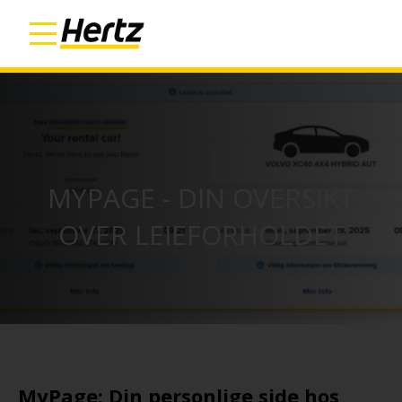
MYPAGE - DIN OVERSIKT
OVER LEIEFORHOLDET
MyPage: Din personlige side hos