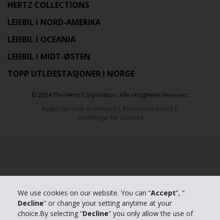
HERTZ COLLECTIONS
LEIEBIL I NORD-AMERIKA
LEIEBIL I OCEANIA
LEIEBIL I MIDT-ØSTEN
TOPP UTLEIESTASJONER I NORGE
© 2024 The Hertz Corporation. Alle rettigheter reservert.
Regler for bruk av nettsted
|
Personvern policy
|
Innstillinger for Cookies
We use cookies on our website. You can “
Accept
”, “
Decline
” or change your setting anytime at your
choice.By selecting “
Decline
” you only allow the use of