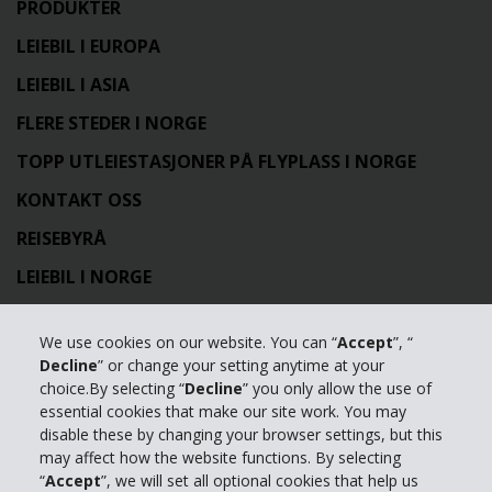
PRODUKTER
LEIEBIL I EUROPA
LEIEBIL I ASIA
FLERE STEDER I NORGE
TOPP UTLEIESTASJONER PÅ FLYPLASS I NORGE
KONTAKT OSS
REISEBYRÅ
LEIEBIL I NORGE
TOPPSTEDER I NORGE
We use cookies on our website. You can “
Accept
”, “
PARTNERE
Decline
” or change your setting anytime at your
choice.By selecting “
Decline
” you only allow the use of
OM HERTZ
essential cookies that make our site work. You may
HERTZ COLLECTIONS
disable these by changing your browser settings, but this
may affect how the website functions. By selecting
LEIEBIL I NORD-AMERIKA
“
Accept
”, we will set all optional cookies that help us