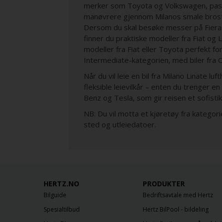
merker som Toyota og Volkswagen, passer
manøvrere gjennom Milanos smale brostei
Dersom du skal besøke messer på Fiera M
finner du praktiske modeller fra Fiat og
modeller fra Fiat eller Toyota perfekt for
Intermediate-kategorien, med biler fra O
Når du vil leie en bil fra Milano Linate luf
fleksible leievilkår – enten du trenger e
Benz og Tesla, som gir reisen et sofisti
NB: Du vil motta et kjøretøy fra kategor
sted og utleiedatoer.
HERTZ.NO
PRODUKTER
Bilguide
Bedriftsavtale med Hertz
Spesialtilbud
Hertz BilPool - bildeling