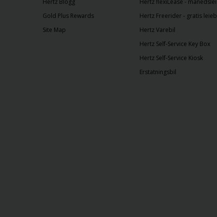
Hertz Blogg
Hertz flexiLease - månedslei
Gold Plus Rewards
Hertz Freerider - gratis leieb
Site Map
Hertz Varebil
Hertz Self-Service Key Box
Hertz Self-Service Kiosk
Erstatningsbil