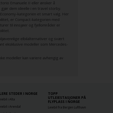
orio Emanuele II eller ønsker å
jør dem ideelle i en travel storby.
r Economy-kategorien et smart valg. Her
ibilitet, er Compact-kategorien med
turer til innsjøer og fjellområder er
litet.
 miljøvennlige elbilalternativer og svært
e blant eksklusive modeller som Mercedes-
ikke modeller kan variere avhengig av
LERE STEDER I NORGE
TOPP
UTLEIESTASJONER PÅ
eiebil i Alta
FLYPLASS I NORGE
eiebil i Arendal
Leiebil fra Bergen Lufthavn