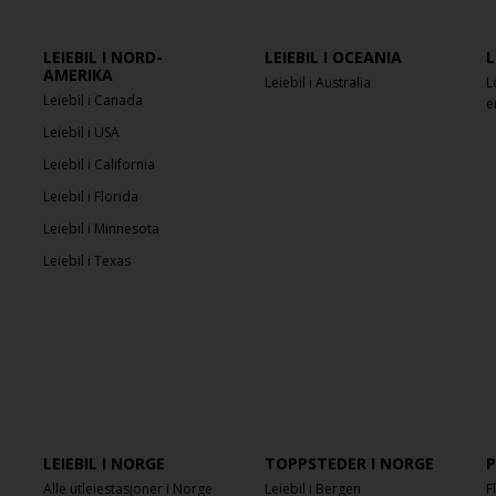
LEIEBIL I NORD-
LEIEBIL I OCEANIA
L
AMERIKA
Leiebil i Australia
L
Leiebil i Canada
e
Leiebil i USA
Leiebil i California
Leiebil i Florida
Leiebil i Minnesota
Leiebil i Texas
LEIEBIL I NORGE
TOPPSTEDER I NORGE
P
Alle utleiestasjoner i Norge
Leiebil i Bergen
F