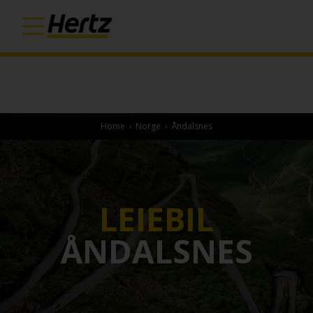
Home
›
Norge
›
Åndalsnes
LEIEBIL
ÅNDALSNES