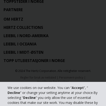
TOPPSTEDER I NORGE
PARTNERE
OM HERTZ
HERTZ COLLECTIONS
LEIEBIL I NORD-AMERIKA
LEIEBIL I OCEANIA
LEIEBIL I MIDT-ØSTEN
TOPP UTLEIESTASJONER I NORGE
© 2024 The Hertz Corporation. Alle rettigheter reservert.
Regler for bruk av nettsted
|
Personvern policy
|
Innstillinger for Cookies
We use cookies on our website. You can “
Accept
”, “
Decline
” or change your setting anytime at your choice.By
selecting “
Decline
” you only allow the use of essential
cookies that make our site work. You may disable these by