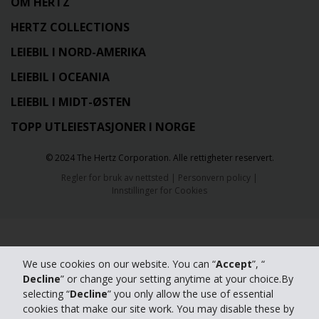
OM HERTZ
HERTZ COLLECTIONS
LEIEBIL I NORD-AMERIKA
LEIEBIL I OCEANIA
LEIEBIL I MIDT-ØSTEN
TOPP UTLEIESTASJONER I NORGE
© 2024 The Hertz Corporation. Alle rettigheter reservert.
Regler for bruk av nettsted
|
Personvern policy
|
Innstillinger for Cookies
We use cookies on our website. You can “
Accept
”, “
Decline
” or change your setting anytime at your choice.By
selecting “
Decline
” you only allow the use of essential
cookies that make our site work. You may disable these by