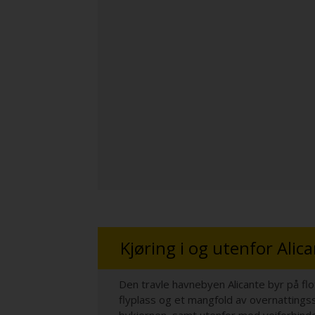
Kjøring i og utenfor Alic
Den travle havnebyen Alicante byr på flo
flyplass og et mangfold av overnattings