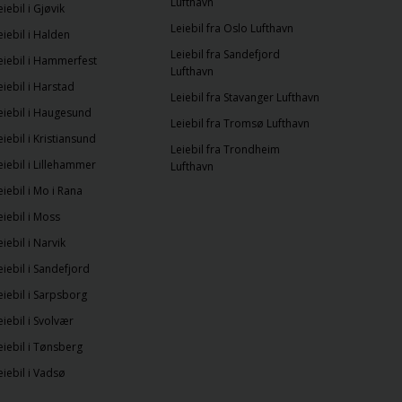
Lufthavn
eiebil i Gjøvik
Leiebil fra Oslo Lufthavn
eiebil i Halden
Leiebil fra Sandefjord
eiebil i Hammerfest
Lufthavn
eiebil i Harstad
Leiebil fra Stavanger Lufthavn
eiebil i Haugesund
Leiebil fra Tromsø Lufthavn
eiebil i Kristiansund
Leiebil fra Trondheim
eiebil i Lillehammer
Lufthavn
eiebil i Mo i Rana
eiebil i Moss
eiebil i Narvik
eiebil i Sandefjord
eiebil i Sarpsborg
eiebil i Svolvær
eiebil i Tønsberg
eiebil i Vadsø