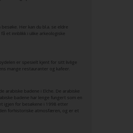
 besøke. Her kan du bl.a. se eldre
 et innblikk i ulike arkeologiske
elen er spesielt kjent for sitt livlige
elens mange restauranter og kafeer.
de arabiske badene i Elche. De arabiske
arabiske badene har lenge fungert som en
t igjen for besøkene i 1998 etter
 den forhistoriske atmosfæren, og er et