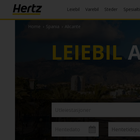
Leiebil
Varebil
Steder
Spesialt
Home
›
Spania
›
Alicante
LEIEBIL
A