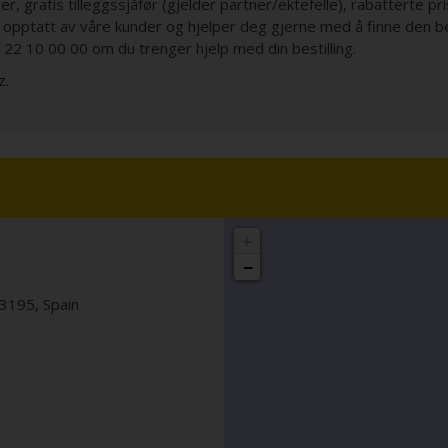
er, gratis tilleggssjåfør (gjelder partner/ektefelle), rabatterte p
opptatt av våre kunder og hjelper deg gjerne med å finne den best
. 22 10 00 00 om du trenger hjelp med din bestilling.
z.
+
−
3195
,
Spain