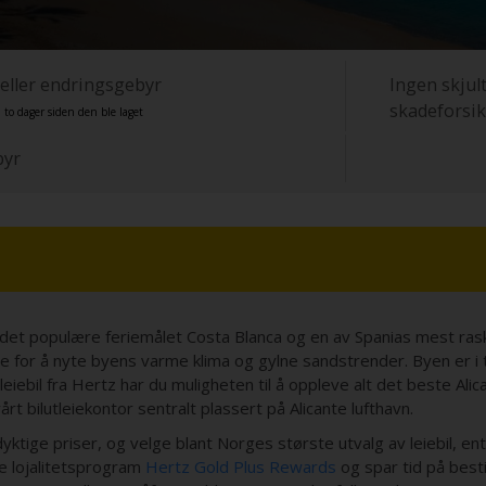
 eller endringsgebyr
Ingen skjult
skadeforsik
 to dager siden den ble laget
byr
e det populære feriemålet Costa Blanca og en av Spanias mest ra
nte for å nyte byens varme klima og gylne sandstrender. Byen er i 
bil fra Hertz har du muligheten til å oppleve alt det beste Alicante
årt bilutleiekontor sentralt plassert på Alicante lufthavn.
dyktige priser, og velge blant Norges største utvalg av leiebil, en
de lojalitetsprogram
Hertz Gold Plus Rewards
og spar tid på bestil