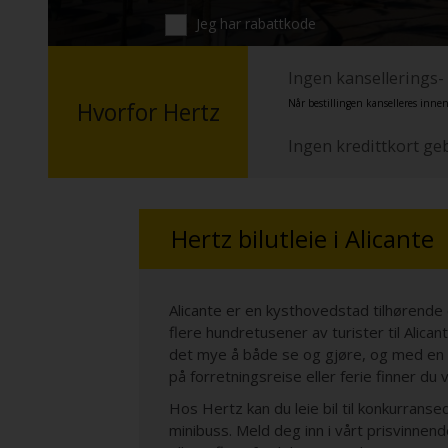
Jeg har rabattkode
Ingen kansellerings-
Når bestillingen kanselleres innen
Hvorfor Hertz
Ingen kredittkort ge
Hertz bilutleie i Alicante
Alicante er en kysthovedstad tilhørend
flere hundretusener av turister til Alica
det mye å både se og gjøre, og med en leie
på forretningsreise eller ferie finner du v
Hos Hertz kan du leie bil til konkurranse
minibuss. Meld deg inn i vårt prisvinnen