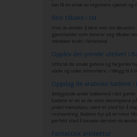
kan få en smak av regionens sjømat og d
Reis tilbake i tid
Hvis du ønsker å lære mer om Alicantes 
gjenstander som daterer seg tilbake neste
teknikker brukt i feltarbeid.
Opplev det yrende utelivet i B
Utforsk de smale gatene og fargerike huse
uteliv og unike atmosfære. I tillegg til 
Oppdag de arabiske badene i 
Beliggende under bakkenivå i det gamle 
badene er en av de siste eksemplene på 
yndet møteplass, samt et sted for å sla
restaurering. Badene byr på en reise til
perfekt sted å besøke dersom du ønsker e
Fantastisk arkitektur