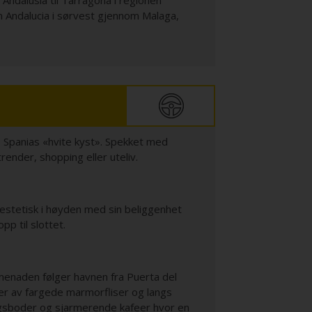
Andalusia til Tarragona i regionen
n Andalucia i sørvest gjennom Malaga,
, Spanias «hvite kyst». Spekket med
render, shopping eller uteliv.
estetisk i høyden med sin beliggenhet
pp til slottet.
enaden følger havnen fra Puerta del
ner av fargede marmorfliser og langs
lgsboder og sjarmerende kafeer hvor en