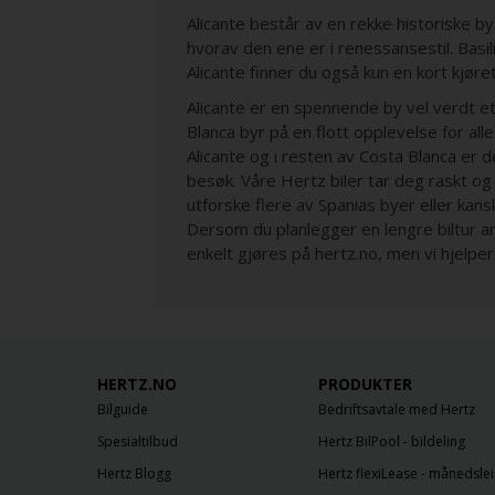
Alicante består av en rekke historiske by
hvorav den ene er i renessansestil. Basil
Alicante finner du også kun en kort kjøre
Alicante er en spennende by vel verdt e
Blanca byr på en flott opplevelse for al
Alicante og i resten av Costa Blanca er d
besøk. Våre Hertz biler tar deg raskt og e
utforske flere av Spanias byer eller kansk
Dersom du planlegger en lengre biltur an
enkelt gjøres på hertz.no, men vi hjelpe
HERTZ.NO
PRODUKTER
Bilguide
Bedriftsavtale med Hertz
Spesialtilbud
Hertz BilPool - bildeling
Hertz Blogg
Hertz flexiLease - månedslei