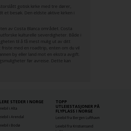
storslått gotisk kirke med tre dører,
t et besøk. Den eldste aktive kirken i
sten av Costa Blanca området. Costa
utforske kulturelle severdigheter. Både i
gheten til å få mest mulig ut av ditt
et friste med en roadtrip, enten om du vil
 annen by eller land mot en ekstra avgift.
ngsmuligheter før avreise. Dette kan
LERE STEDER I NORGE
TOPP
UTLEIESTASJONER PÅ
eiebil i Alta
FLYPLASS I NORGE
eiebil i Arendal
Leiebil fra Bergen Lufthavn
eiebil i Bodø
Leiebil fra Kristiansand