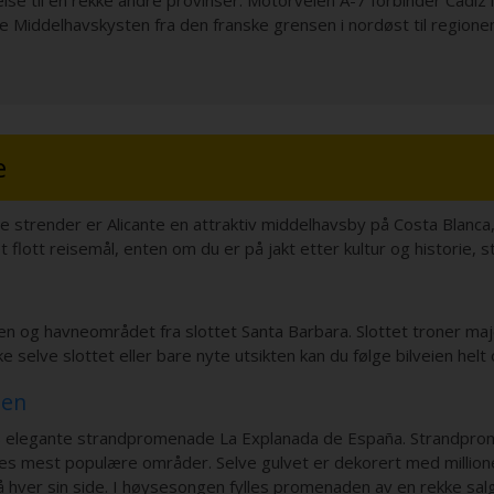
se til en rekke andre provinser. Motorveien A-7 forbinder Cadiz i 
le Middelhavskysten fra den franske grensen i nordøst til regione
e
ne strender er Alicante en attraktiv middelhavsby på Costa Blanca
flott reisemål, enten om du er på jakt etter kultur og historie, st
en og havneområdet fra slottet Santa Barbara. Slottet troner maj
selve slottet eller bare nyte utsikten kan du følge bilveien helt o
den
s elegante strandpromenade La Explanada de España. Strandprom
antes mest populære områder. Selve gulvet er dekorert med millio
hver sin side. I høysesongen fylles promenaden av en rekke sa