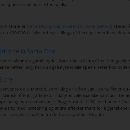
en spanske nasjonalretten paella.
forhistorie er
det arkeologiske museet i Alicante (MARQ)
stedet å
n 100 000 år. Museet byr i tillegg på flere gallerier hvor du kan få
arrio de la Santa Cruz
ne i Alicantes gamle bydel, Barrio de la Santa Cruz. Den gamle byd
å danse natten lang, kan du også nyte lokale spesialiteter hos byd
Elche
Convento de la Merced, som i dag er kirken San Pedro, finner du 
islamsk offentlig arkitektur i dagens valensianske samfunn. De 
ppe av og nyte en massasje. Bygget rundt 1150, ble badene åpne
bake i tid med innredning og andre effekter ment for å gjenskape
n liten pust i bakken fra de travle gatene i Alicante.