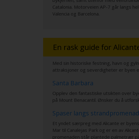
bykjernen, samt utenfor med veiforbindel
Catalonia. Motorveien AP-7 går langs he
Valencia og Barcelona.
En rask guide for Alicant
Med sin historiske festning, havn og gyl
attraksjoner og severdigheter er byen et 
Santa Barbara
Opplev den fantastiske utsikten over by
på Mount Benacantil. Ønsker du å utforske 
Spaser langs strandpromena
Et yndet særpreg med Alicante er byen
Mar til Canalejas Park og er en av Alic
promenaden står plantede palmetrær på 