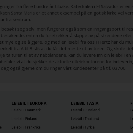
gninger fra flere hundre år tilbake. Katedralen i El Salvador er en 
ikaen Santa Maria er et annet eksempel på en gotisk kirke vel verd
tur fra sentrum.
t besøk i seg selv, men fungerer også som en inngangsport til re
le besøkende, enten du foretrekker å slappe av på strendene eller 
et mye og se å gjøre, og med en leiebil fra oss i Hertz har du muli
nkelt fra A til B slik at du får det meste ut av turen. Og skulle d
je ta turen til et av nabolandene, kan du levere inn din leiebil i en
befaler vi at du sjekker de aktuelle utleiekontorene for innleveri
r deg også gjerne om du ringer vårt kundesenter på tlf. 03700.
LEIEBIL I EUROPA
LEIEBIL I ASIA
F
Leiebil i Danmark
Leiebil i Russland
L
Leiebil i Finland
Leiebil i Thailand
L
e
Leiebil i Frankrike
Leiebil i Tyrkia
L