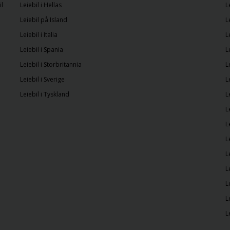
il
Leiebil i Hellas
L
Leiebil på Island
L
Leiebil i Italia
L
Leiebil i Spania
L
Leiebil i Storbritannia
L
Leiebil i Sverige
L
Leiebil i Tyskland
L
L
L
L
L
L
L
L
L