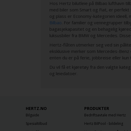
Hos Hertz bilutleie på Bilbao lufthavn ti
med biler som Smart og Fiat, er perfekt 
og plass er Economy-kategorien ideell, 
Bilbao
. For familier og vennegrupper tilb
bagasjekapasitet og en behagelig kjøreop
luksusbiler fra BMW og Mercedes. Disse 
Hertz-flåten utmerker seg ved sin pålitelig
eksklusive merker som Mercedes-Benz og T
enten du er på ferie, jobbreise eller kun 
Du vil få et kjøretøy fra den valgte kat
og leiedatoer.
HERTZ.NO
PRODUKTER
Bilguide
Bedriftsavtale med Hertz
Spesialtilbud
Hertz BilPool - bildeling