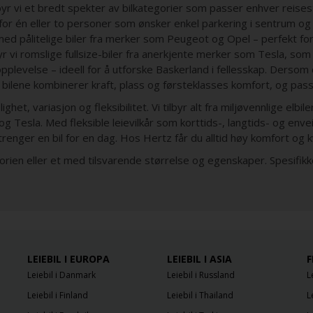
lbyr vi et bredt spekter av bilkategorier som passer enhver reises
for én eller to personer som ønsker enkel parkering i sentrum og l
med pålitelige biler fra merker som Peugeot og Opel – perfekt for
yr vi romslige fullsize-biler fra anerkjente merker som Tesla, som
plevelse – ideell for å utforske Baskerland i fellesskap. Dersom d
bilene kombinerer kraft, plass og førsteklasses komfort, og pass
het, variasjon og fleksibilitet. Vi tilbyr alt fra miljøvennlige elbil
esla. Med fleksible leievilkår som korttids-, langtids- og enveis
trenger en bil for en dag. Hos Hertz får du alltid høy komfort og kv
egorien eller et med tilsvarende størrelse og egenskaper. Spesifik
LEIEBIL I EUROPA
LEIEBIL I ASIA
F
Leiebil i Danmark
Leiebil i Russland
L
Leiebil i Finland
Leiebil i Thailand
L