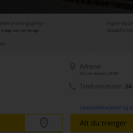
 eller endringsgebyr
Ingen skjult
skadeforsik
 to dager siden den ble laget
byr
Adresse
De Loiu Airport
,
48180
Telefonnummer:
34
Leiekvalifikasjoner og k
Alt du trenger