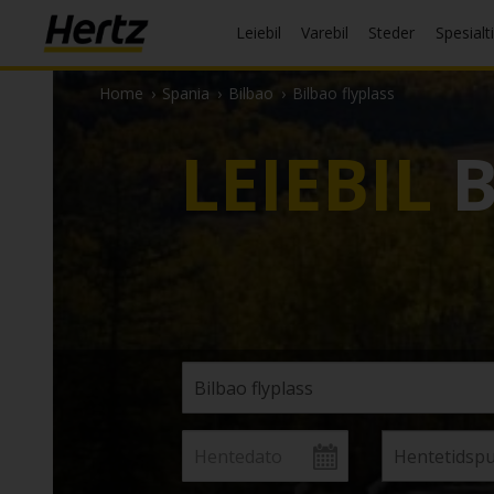
Leiebil
Varebil
Steder
Spesialt
Home
›
Spania
›
Bilbao
›
Bilbao flyplass
LEIEBIL
B