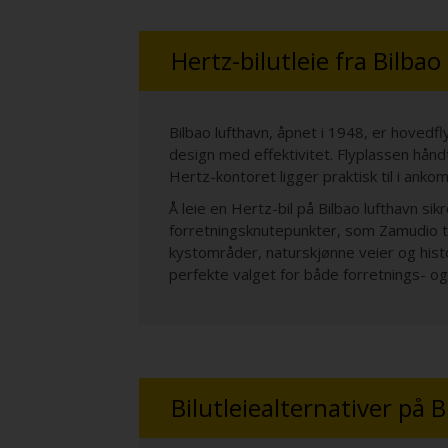
Hertz-bilutleie fra Bilbao
Bilbao lufthavn, åpnet i 1948, er hoved
design med effektivitet. Flyplassen håndt
Hertz-kontoret ligger praktisk til i ankom
Å leie en Hertz-bil på Bilbao lufthavn sik
forretningsknutepunkter, som Zamudio 
kystområder, naturskjønne veier og histor
perfekte valget for både forretnings- og 
Bilutleiealternativer på 