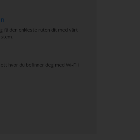
on
og få den enkleste ruten dit med vårt
ystem.
nsett hvor du befinner deg med Wi-Fi i