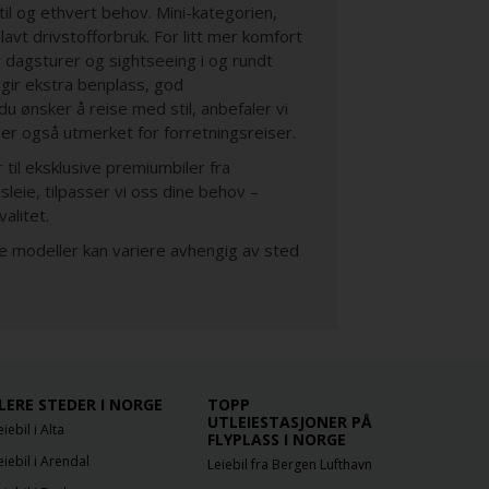
til og ethvert behov. Mini-kategorien,
avt drivstofforbruk. For litt mer komfort
 dagsturer og sightseeing i og rundt
 gir ekstra benplass, god
u ønsker å reise med stil, anbefaler vi
er også utmerket for forretningsreiser.
er til eksklusive premiumbiler fra
leie, tilpasser vi oss dine behov –
alitet.
ke modeller kan variere avhengig av sted
LERE STEDER I NORGE
TOPP
UTLEIESTASJONER PÅ
eiebil i Alta
FLYPLASS I NORGE
eiebil i Arendal
Leiebil fra Bergen Lufthavn