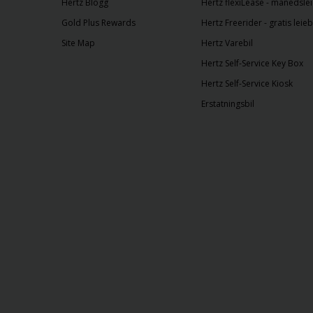
Hertz Blogg
Hertz flexiLease - månedslei
Gold Plus Rewards
Hertz Freerider - gratis leieb
Site Map
Hertz Varebil
Hertz Self-Service Key Box
Hertz Self-Service Kiosk
Erstatningsbil