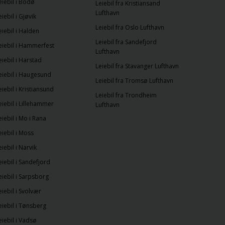
eiebil i Bodø
Leiebil fra Kristiansand
Lufthavn
eiebil i Gjøvik
Leiebil fra Oslo Lufthavn
eiebil i Halden
Leiebil fra Sandefjord
eiebil i Hammerfest
Lufthavn
eiebil i Harstad
Leiebil fra Stavanger Lufthavn
eiebil i Haugesund
Leiebil fra Tromsø Lufthavn
eiebil i Kristiansund
Leiebil fra Trondheim
eiebil i Lillehammer
Lufthavn
eiebil i Mo i Rana
eiebil i Moss
eiebil i Narvik
eiebil i Sandefjord
eiebil i Sarpsborg
eiebil i Svolvær
eiebil i Tønsberg
eiebil i Vadsø