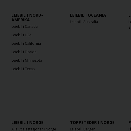
LEIEBIL I NORD-
LEIEBIL I OCEANIA
L
AMERIKA
Leiebil i Australia
L
Leiebil i Canada
e
Leiebil i USA
Leiebil i California
Leiebil i Florida
Leiebil i Minnesota
Leiebil i Texas
LEIEBIL I NORGE
TOPPSTEDER I NORGE
P
Alle utleiestasjoner i Norge
Leiebil i Bergen
F