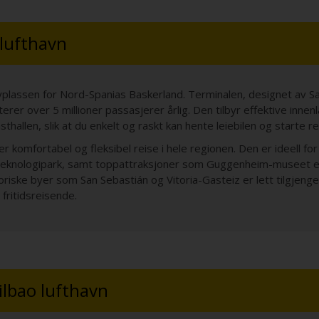
 lufthavn
flyplassen for Nord-Spanias Baskerland. Terminalen, designet av 
erer over 5 millioner passasjerer årlig. Den tilbyr effektive inne
sthallen, slik at du enkelt og raskt kan hente leiebilen og starte r
rer komfortabel og fleksibel reise i hele regionen. Den er ideell fo
teknologipark, samt toppattraksjoner som Guggenheim-museet e
iske byer som San Sebastián og Vitoria-Gasteiz er lett tilgjengel
fritidsreisende.
Bilbao lufthavn