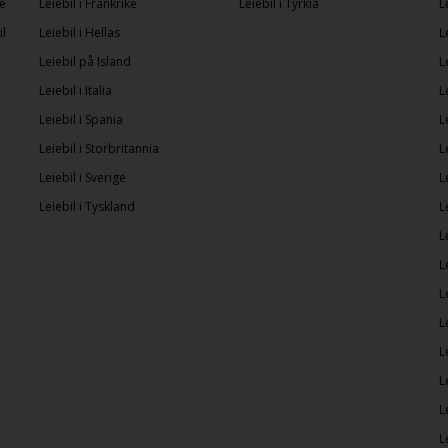
e
Leiebil i Frankrike
Leiebil i Tyrkia
L
il
Leiebil i Hellas
L
Leiebil på Island
L
Leiebil i Italia
L
Leiebil i Spania
L
Leiebil i Storbritannia
L
Leiebil i Sverige
L
Leiebil i Tyskland
L
L
L
L
L
L
L
L
L