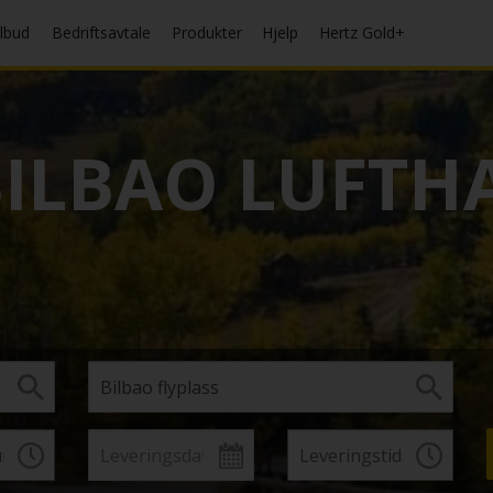
ilbud
Bedriftsavtale
Produkter
Hjelp
Hertz Gold+
ILBAO LUFTH