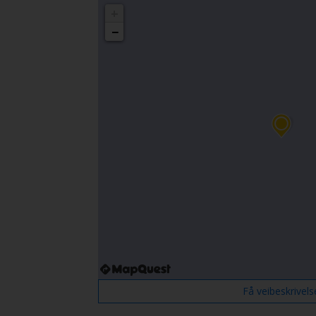
+
−
Få veibeskrivels