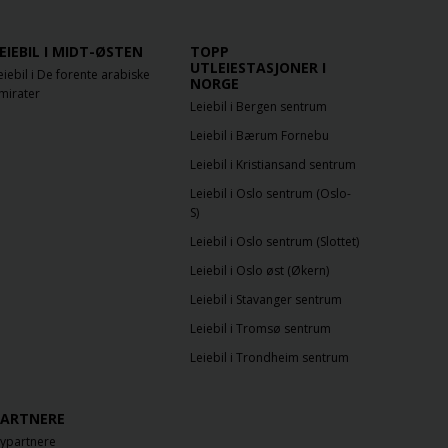
EIEBIL I MIDT-ØSTEN
TOPP
UTLEIESTASJONER I
eiebil i De forente arabiske
NORGE
mirater
Leiebil i Bergen sentrum
Leiebil i Bærum Fornebu
Leiebil i Kristiansand sentrum
Leiebil i Oslo sentrum (Oslo-
S)
Leiebil i Oslo sentrum (Slottet)
Leiebil i Oslo øst (Økern)
Leiebil i Stavanger sentrum
Leiebil i Tromsø sentrum
Leiebil i Trondheim sentrum
ARTNERE
lypartnere