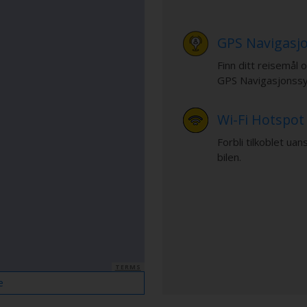
GPS Navigasj
Finn ditt reisemål 
GPS Navigasjonss
Wi-Fi Hotspot
Forbli tilkoblet ua
bilen.
TERMS
e