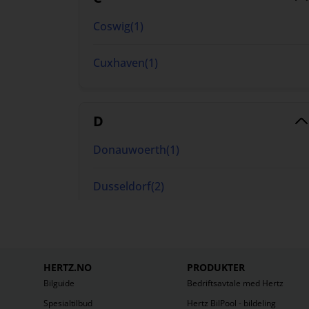
Coswig
(
1
)
Cuxhaven
(
1
)
D
Donauwoerth
(
1
)
Dusseldorf
(
2
)
F
HERTZ.NO
PRODUKTER
Falkensee
(
1
)
Bilguide
Bedriftsavtale med Hertz
Spesialtilbud
Hertz BilPool - bildeling