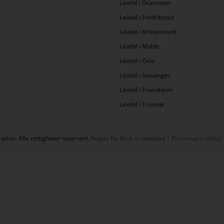
Leiebil i Drammen
Leiebil i Fredrikstad
Leiebil i Kristiansand
Leiebil i Molde
Leiebil i Oslo
Leiebil i Stavanger
Leiebil i Trondheim
Leiebil i Tromsø
tion. Alle rettigheter reservert.
Regler for bruk av nettsted
|
Personvern policy