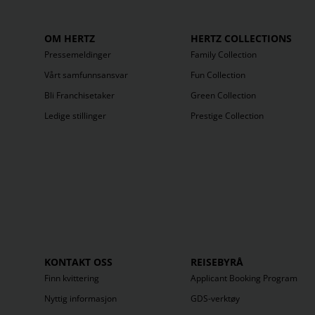
Kiel
(
1
)
OM HERTZ
HERTZ COLLECTIONS
Pressemeldinger
Family Collection
Køln
(
2
)
Vårt samfunnsansvar
Fun Collection
Bli Franchisetaker
Green Collection
Ledige stillinger
Prestige Collection
L
Lindenberg
(
1
)
Lübeck
(
1
)
M
KONTAKT OSS
REISEBYRÅ
Marburg
(
1
)
Finn kvittering
Applicant Booking Program
Nyttig informasjon
GDS-verktøy