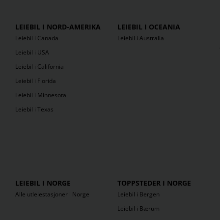
LEIEBIL I NORD-AMERIKA
LEIEBIL I OCEANIA
Leiebil i Canada
Leiebil i Australia
Leiebil i USA
Leiebil i California
Leiebil i Florida
Leiebil i Minnesota
Leiebil i Texas
LEIEBIL I NORGE
TOPPSTEDER I NORGE
Alle utleiestasjoner i Norge
Leiebil i Bergen
Leiebil i Bærum