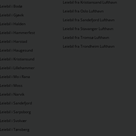
Leiebil fra Kristiansand Lufthavn
Leiebil i Bodø
Leiebil fra Oslo Lufthavn
Leiebil i Gjøvik
Leiebil fra Sandefjord Lufthavn
Leiebil i Halden
Leiebil fra Stavanger Lufthavn
Leiebil i Hammerfest
Leiebil fra Tromsø Lufthavn
Leiebil i Harstad
Leiebil fra Trondheim Lufthavn
Leiebil i Haugesund
Leiebil i Kristiansund
Leiebil i Lillehammer
Leiebil i Mo i Rana
Leiebil i Moss
Leiebil i Narvik
Leiebil i Sandefjord
Leiebil i Sarpsborg
Leiebil i Svolvær
Leiebil i Tønsberg