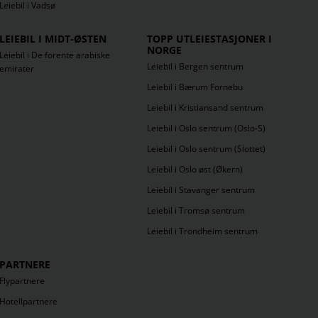
Leiebil i Vadsø
LEIEBIL I MIDT-ØSTEN
TOPP UTLEIESTASJONER I
NORGE
Leiebil i De forente arabiske
Leiebil i Bergen sentrum
emirater
Leiebil i Bærum Fornebu
Leiebil i Kristiansand sentrum
Leiebil i Oslo sentrum (Oslo-S)
Leiebil i Oslo sentrum (Slottet)
Leiebil i Oslo øst (Økern)
Leiebil i Stavanger sentrum
Leiebil i Tromsø sentrum
Leiebil i Trondheim sentrum
PARTNERE
Flypartnere
Hotellpartnere