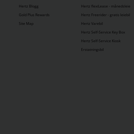
Flughafen Leipzig-Halle
(
1
)
Hertz Blogg
Hertz flexiLease - månedsleie
Gold Plus Rewards
Hertz Freerider - gratis leiebil
Frankfurt
(
3
)
Site Map
Hertz Varebil
Hertz Self-Service Key Box
G
Hertz Self-Service Kiosk
Erstatningsbil
Gottingen
(
1
)
H
Hamburg
(
5
)
Heide
(
1
)
K