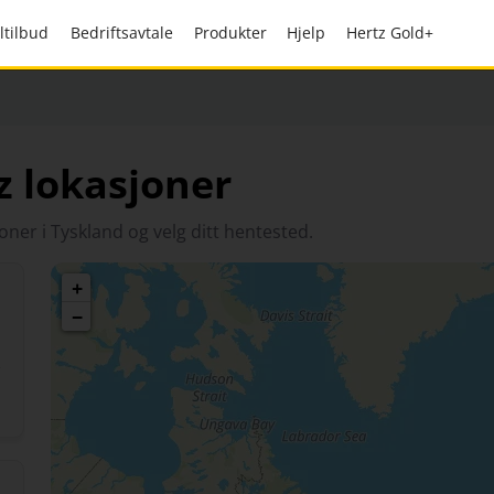
altilbud
Bedriftsavtale
Produkter
Hjelp
Hertz Gold+
z lokasjoner
oner i Tyskland og velg ditt hentested.
+
−