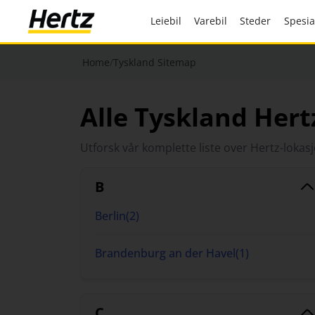
Leiebil
Varebil
Steder
Spesi
Home
/
Tyskland Sitemap
Alle Tyskland Hert
Utforsk vår komplette liste over Hertz-lokasj
B
Berlin
(
2
)
Brandenburg an der Havel
(
1
)
C