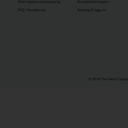
München
(
6
)
Etterregistrer bonuspoeng
Kontaktinformasjon
FAQ / Kontakt oss
Reisebyrå logg inn
N
Nuernberg
(
1
)
O
Oberkochen
(
4
)
© 2024 The Hertz Corpora
P
Pentling
(
1
)
Pfullingen
(
1
)