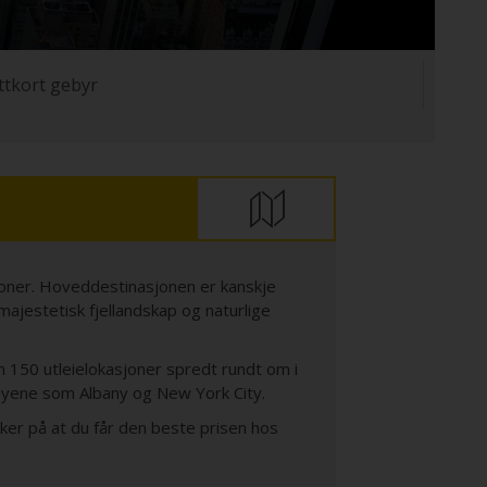
ttkort gebyr
sjoner. Hoveddestinasjonen er kanskje
jestetisk fjellandskap og naturlige
n 150 utleielokasjoner spredt rundt om i
 byene som Albany og New York City.
ikker på at du får den beste prisen hos