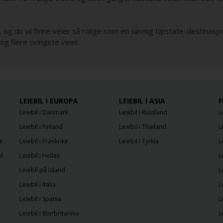
, og du vil finne veier så rolige som en søvnig Upstate-destinas
og flere svingete veier.
LEIEBIL I EUROPA
LEIEBIL I ASIA
F
Leiebil i Danmark
Leiebil i Russland
L
Leiebil i Finland
Leiebil i Thailand
L
e
Leiebil i Frankrike
Leiebil i Tyrkia
L
il
Leiebil i Hellas
L
Leiebil på Island
L
Leiebil i Italia
L
Leiebil i Spania
L
Leiebil i Storbritannia
L