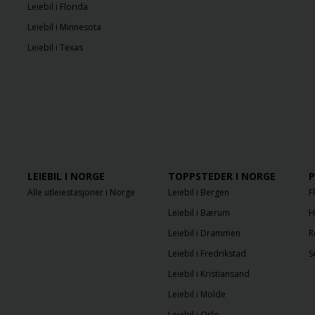
Leiebil i Florida
Leiebil i Minnesota
Leiebil i Texas
LEIEBIL I NORGE
TOPPSTEDER I NORGE
P
Alle utleiestasjoner i Norge
Leiebil i Bergen
F
Leiebil i Bærum
H
Leiebil i Drammen
R
Leiebil i Fredrikstad
S
Leiebil i Kristiansand
Leiebil i Molde
Leiebil i Oslo