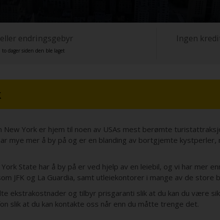
 eller endringsgebyr
Ingen kredi
 to dager siden den ble laget
k
aten New York er hjem til noen av USAs mest berømte turistattrak
 mye mer å by på og er en blanding av bortgjemte kystperler, ma
rk State har å by på er ved hjelp av en leiebil, og vi har mer en
 som JFK og La Guardia, samt utleiekontorer i mange av de store
ulte ekstrakostnader og tilbyr prisgaranti slik at du kan du være s
on slik at du kan kontakte oss når enn du måtte trenge det.