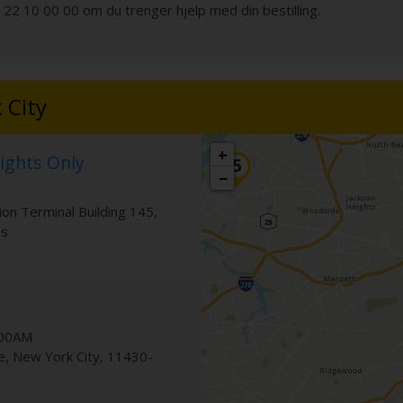
. 22 10 00 00 om du trenger hjelp med din bestilling.
 City
+
lights Only
−
tion Terminal Building 145
,
es
:00AM
e
,
New York City
,
11430-