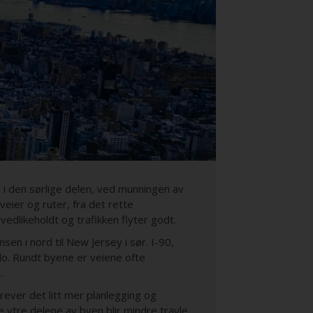
i den sørlige delen, ved munningen av
eier og ruter, fra det rette
vedlikeholdt og trafikken flyter godt.
en i nord til New Jersey i sør. I-90,
lo. Rundt byene er veiene ofte
.
ever det litt mer planlegging og
 ytre delene av byen blir mindre travle