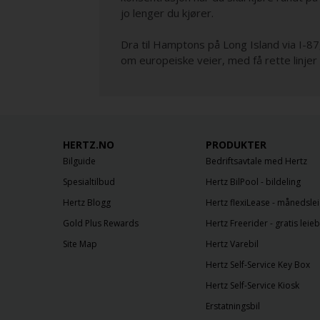
jo lenger du kjører.
Dra til Hamptons på Long Island via I-87
om europeiske veier, med få rette linjer 
HERTZ.NO
PRODUKTER
Bilguide
Bedriftsavtale med Hertz
Spesialtilbud
Hertz BilPool - bildeling
Hertz Blogg
Hertz flexiLease - månedslei
Gold Plus Rewards
Hertz Freerider - gratis leieb
Site Map
Hertz Varebil
Hertz Self-Service Key Box
Hertz Self-Service Kiosk
Erstatningsbil