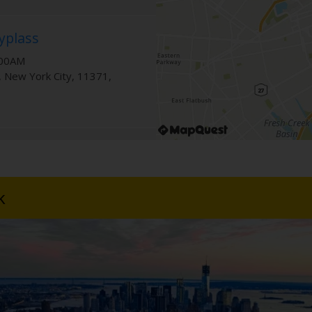
yplass
:00AM
,
New York City
,
11371
,
Private Flights Only
2:00AM
York City
,
11371
,
United
k
 HLE
00PM, Sat-Sun Closed
ork City
,
11101
,
United