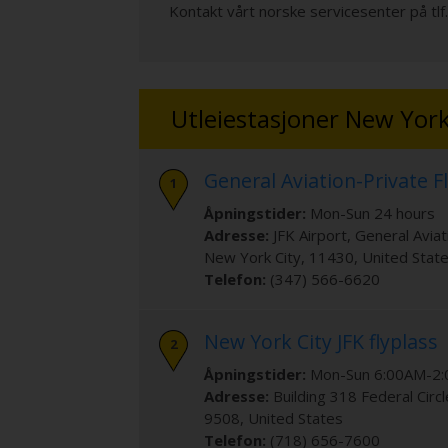
Kontakt vårt norske servicesenter på tlf
Utleiestasjoner New York
General Aviation-Private F
Åpningstider:
Mon-Sun 24 hours
Adresse:
JFK Airport
, General Avia
New York City
,
11430
,
United Stat
Telefon:
(347) 566-6620
New York City JFK flyplass
Åpningstider:
Mon-Sun 6:00AM-2
Adresse:
Building 318 Federal Circl
9508
,
United States
Telefon:
(718) 656-7600