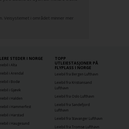
jon. Veisystemet i området minner mer
LERE STEDER I NORGE
TOPP
UTLEIESTASJONER PÅ
eiebil i Alta
FLYPLASS I NORGE
eiebil i Arendal
Leiebil fra Bergen Lufthavn
eiebil i Bodø
Leiebil fra Kristiansand
Lufthavn
eiebil i Gjøvik
Leiebil fra Oslo Lufthavn
eiebil i Halden
Leiebil fra Sandefjord
eiebil i Hammerfest
Lufthavn
eiebil i Harstad
Leiebil fra Stavanger Lufthavn
eiebil i Haugesund
Leiebil fra Tromsø Lufthavn