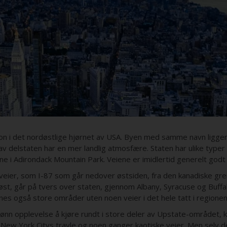
n i det nordøstlige hjørnet av USA. Byen med samme navn ligger 
 delstaten har en mer landlig atmosfære. Staten har ulike typer v
e i Adirondack Mountain Park. Veiene er imidlertid generelt godt 
veier, som I-87 som går nedover østsiden, fra den kanadiske grens
st, går på tvers over staten, gjennom Albany, Syracuse og Buffa
nes også store områder uten noen veier i det hele tatt i regionen
nn opplevelse å kjøre rundt i store deler av Upstate-området, kr
 New York Citys travle og noen ganger kaotiske veier. Men selv de