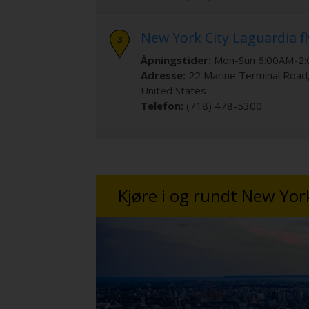
New York City Laguardia fl
Åpningstider:
Mon-Sun 6:00AM-2
Adresse:
22 Marine Terminal Road
United States
Telefon:
(718) 478-5300
SheltAir Aviation Services-
Åpningstider:
Mon-Sun 6:00AM-1
Adresse:
Marine Air Terminal
,
New 
Kjøre i og rundt New Yor
States
Telefon:
(718) 779-4040
Queens - Long Island City
Åpningstider:
Mon-Fri 10:00AM-5:
Adresse:
39-15 29th Street
,
New Y