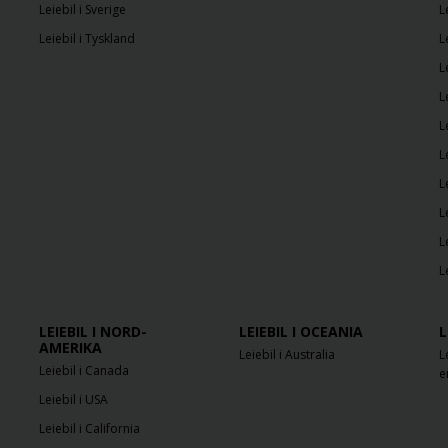
Leiebil i Sverige
L
Leiebil i Tyskland
L
L
L
L
L
L
L
L
L
LEIEBIL I NORD-
LEIEBIL I OCEANIA
L
AMERIKA
Leiebil i Australia
L
Leiebil i Canada
e
Leiebil i USA
Leiebil i California