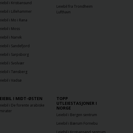
eiebil i Kristiansund
Leiebil fra Trondheim
eiebil i Lillehammer
Lufthavn
eiebil i Mo i Rana
eiebil i Moss
eiebil i Narvik
eiebil i Sandefjord
eiebil i Sarpsborg
eiebil i Svolvær
eiebil i Tønsberg
eiebil i Vadsø
EIEBIL I MIDT-ØSTEN
TOPP
UTLEIESTASJONER I
eiebil i De forente arabiske
NORGE
mirater
Leiebil i Bergen sentrum
Leiebil i Bærum Fornebu
Leiebil i Kristiansand sentrum