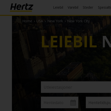
Leiebil
Varebil
Steder
Spesialt
Home
›
USA
›
New York
›
New York City
LEIEBIL
N