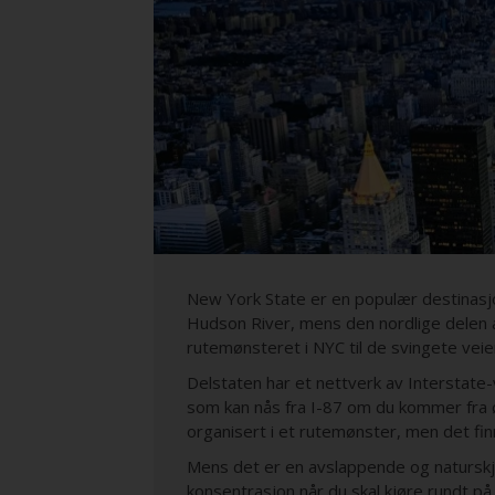
States
Telefon:
718-392-0283
New York State er en populær destinasjo
Hudson River, mens den nordlige delen av
rutemønsteret i NYC til de svingete veien
Delstaten har et nettverk av Interstate-
som kan nås fra I-87 om du kommer fra ø
organisert i et rutemønster, men det fin
Mens det er en avslappende og naturskjø
konsentrasjon når du skal kjøre rundt på