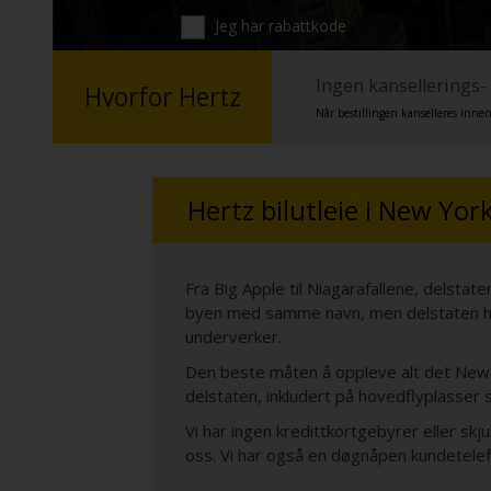
Jeg har rabattkode
Ingen kansellerings-
Hvorfor Hertz
Når bestillingen kanselleres innen
Hertz bilutleie i New Yor
Fra Big Apple til Niagarafallene, delst
byen med samme navn, men delstaten har
underverker.
Den beste måten å oppleve alt det New Yo
delstaten, inkludert på hovedflyplasser
Vi har ingen kredittkortgebyrer eller skj
oss. Vi har også en døgnåpen kundetelef