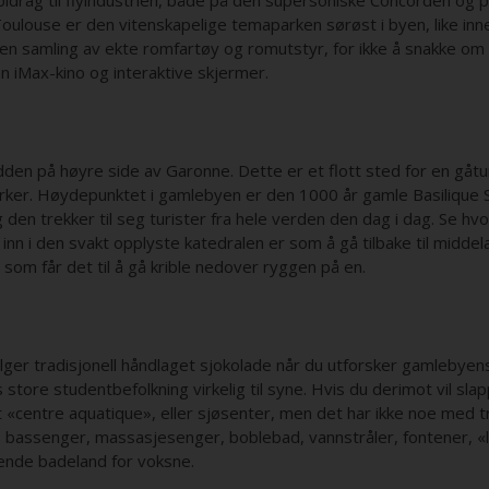
bidrag til flyindustrien, både på den supersoniske Concorden og 
Toulouse er den vitenskapelige temaparken sørøst i byen, like in
 en samling av ekte romfartøy og romutstyr, for ikke å snakke om
en iMax-kino og interaktive skjermer.
den på høyre side av Garonne. Dette er et flott sted for en gåt
ker. Høydepunktet i gamlebyen er den 1000 år gamle Basilique Sai
 og den trekker til seg turister fra hele verden den dag i dag. Se
å inn i den svakt opplyste katedralen er som å gå tilbake til middel
m får det til å gå krible nedover ryggen på en.
lger tradisjonell håndlaget sjokolade når du utforsker gamlebyens
store studentbefolkning virkelig til syne. Hvis du derimot vil sla
 «centre aquatique», eller sjøsenter, men det har ikke noe med tro
bassenger, massasjesenger, boblebad, vannstråler, fontener, «
ende badeland for voksne.