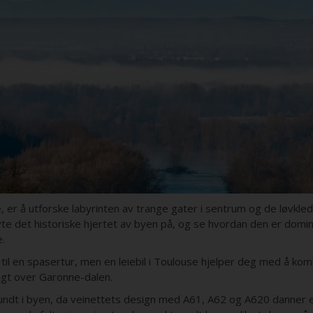
er å utforske labyrinten av trange gater i sentrum og de løvkl
te det historiske hjertet av byen på, og se hvordan den er dom
.
il en spasertur, men en leiebil i Toulouse hjelper deg med å k
gt over Garonne-dalen.
 rundt i byen, da veinettets design med A61, A62 og A620 danner 