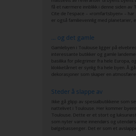
massevis av referanser til byens byens 
få et nærmere innblikk i denne siden av 
Cite de l’espace – «romfartsbyen» – har
er også familievennlig med planetarier, 
… og det gamle
Gamlebyen i Toulouse ligger på elvebred
interessante butikker og gamle landemer
basilika for pilegrimer fra hele Europa,
klokketårnet er synlig fra hele byen. Å g
dekorasjoner som skaper en atmosfære so
Steder å slappe av
Ikke gå glipp av spesialbutikkene som se
nattelivet i Toulouse. Her kommer byens 
Toulouse. Dette er et stort og luksuriøst
som nyter varme innendørs og utendørs 
bølgebassenger. Det er som et avslapp