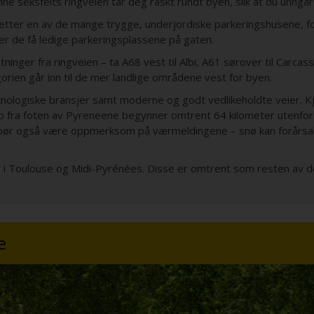
seksfelts ringveien tar deg raskt rundt byen, slik at du unngår
se etter en av de mange trygge, underjordiske parkeringshusene, fo
tter de få ledige parkeringsplassene på gaten.
ninger fra ringveien – ta A68 vest til Albi, A61 sørover til Carcas
gorien går inn til de mer landlige områdene vest for byen.
nologiske bransjer samt moderne og godt vedlikeholdte veier. Kjø
n opp fra foten av Pyreneene begynner omtrent 64 kilometer utenfo
u bør også være oppmerksom på værmeldingene – snø kan forårsa
er i Toulouse og Midi-Pyrénées. Disse er omtrent som resten av d
e