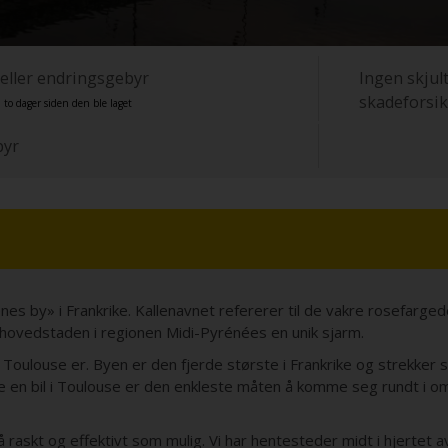
 eller endringsgebyr
Ingen skjult
skadeforsik
 to dager siden den ble laget
byr
osenes by» i Frankrike. Kallenavnet refererer til de vakre rosefar
hovedstaden i regionen Midi-Pyrénées en unik sjarm.
r Toulouse er. Byen er den fjerde største i Frankrike og strekker
e en bil i Toulouse er den enkleste måten å komme seg rundt i o
 så raskt og effektivt som mulig. Vi har hentesteder midt i hjertet 