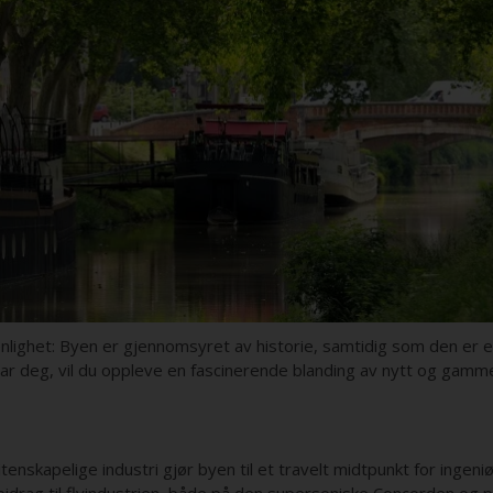
nlighet: Byen er gjennomsyret av historie, samtidig som den er 
 tar deg, vil du oppleve en fascinerende blanding av nytt og gamme
nskapelige industri gjør byen til et travelt midtpunkt for ingeniør