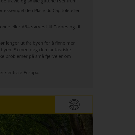
 de travle og smale gatene i sentrum.
r eksempel de i Place du Capitole eller
sonne eller A64 sørvest til Tarbes og til
r lenger ut fra byen for å finne mer
r byen. Få med deg den fantastiske
ke problemer på små fjellveier om
et sentrale Europa.