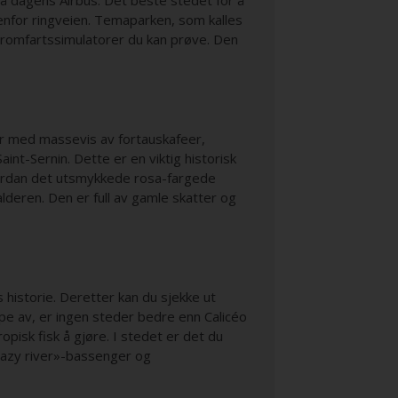
på dagens Airbus. Det beste stedet for å
nenfor ringveien. Temaparken, som kalles
 romfartssimulatorer du kan prøve. Den
ur med massevis av fortauskafeer,
nt-Sernin. Dette er en viktig historisk
 hvordan det utsmykkede rosa-fargede
alderen. Den er full av gamle skatter og
 historie. Deretter kan du sjekke ut
ppe av, er ingen steder bedre enn Calicéo
pisk fisk å gjøre. I stedet er det du
lazy river»-bassenger og