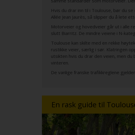
samme standarder som motorveier. Denne 
Hvis du drar inn til i Toulouse, bør du 
Allée Jean Jaurès, så slipper du å lete e
Motorveier og hovedveier går ut i alle ret
slutt Biarritz. De mindre veiene i N-kate
Toulouse kan skilte med en rekke høytek
rustikke veier, særlig i sør. Klatringe
utsikten hvis du drar den veien, men d
vinteren.
De vanlige franske trafikkreglene gjeld
En rask guide til Toulous