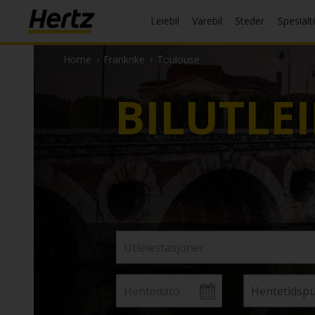
Leiebil
Varebil
Steder
Spesialt
Home
›
Frankrike
›
Toulouse
BILUTLEI