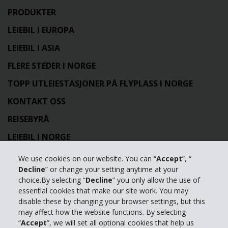
PRODUKTER
LEIEBIL I EUROPA
LEIEBIL I ASIA
FLERE STEDER I NORGE
TOPP UTLEIESTASJONER PÅ FLYPLASS I NORGE
KONTAKT OSS
REISEBYRÅ
LEIEBIL I NORGE
TOPPSTEDER I NORGE
We use cookies on our website. You can “
Accept
”, “
Decline
” or change your setting anytime at your
PARTNERE
choice.By selecting “
Decline
” you only allow the use of
essential cookies that make our site work. You may
OM HERTZ
disable these by changing your browser settings, but this
HERTZ COLLECTIONS
may affect how the website functions. By selecting
“
Accept
”, we will set all optional cookies that help us