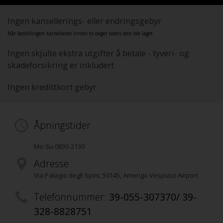
Ingen kansellerings- eller endringsgebyr
Når bestillingen kanselleres innen to dager siden den ble laget
Ingen skjulte ekstra utgifter å betale - tyveri- og
skadeforsikring er inkludert
Ingen kredittkort gebyr
Åpningstider
Mo-Su 0830-2130
Adresse
Via Palagio degli Spini
,
50145
, Amerigo Vespucci Airport
Telefonnummer:
39-055-307370/ 39-
328-8828751